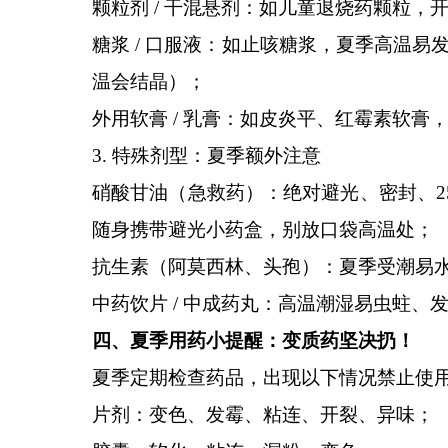
颗粒剂
/ 干混悬剂：如儿童退烧药颗粒，
糖浆
/ 口服液：如止咳糖浆，夏季高温易发
温会结晶）；
外用软膏
/ 乳膏：如皮炎平、红霉素软膏
3. 特殊剂型：夏季额外注意
硝酸甘油（急救药）：绝对避光、密封、
随身携带避光小药盒，别放口袋高温处；
抗生素（阿莫西林、头孢）：夏季受潮易
中药饮片
/ 中成药丸：高温潮湿易虫蛀、
四、夏季用药小提醒：变质药坚决扔！
夏季定期检查药品，出现以下情况禁止使
片剂：变色、发霉、粘连、开裂、异味；