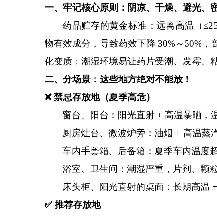
一、牢记核心原则：阴凉、干燥、避光、
药品贮存的黄金标准：远离高温（
≤
物有效成分，导致药效下降
30%～50
化变质；潮湿环境易让药片受潮、发霉、
二、分场景：这些地方绝对不能放！
❌ 禁忌存放地（夏季高危）
窗台、阳台：阳光直射
+ 高温暴晒，
厨房灶台、微波炉旁：油烟
+ 高温
车内手套箱、后备箱：夏季车内温度
浴室、卫生间：潮湿严重，片剂、颗
床头柜、阳光直射的桌面：长期高温
✅ 推荐存放地