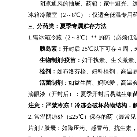
阴凉通风的抽屉、药箱：家中避光、
冰箱冷藏室（
2～8℃）：仅适合低温专用
分药类：夏季专属贮存方法
三、
1.需冰箱冷藏（2～8℃）** 的药（必须
胰岛素：
开封后
25℃以下可存 4 
生物制剂
/
疫苗：
如干扰素、生长激素
栓剂：
如布洛芬栓、妇科栓剂，高温
活菌制剂
：如益生菌、妈咪爱，高温
滴眼液（开封后）：夏季开封后易滋生细
注意：严禁冷冻！冷冻会破坏药物结构，
2. 常温阴凉处（≤25℃）保存的药（最
片剂
/ 胶囊：如降压药、感冒药、抗生素