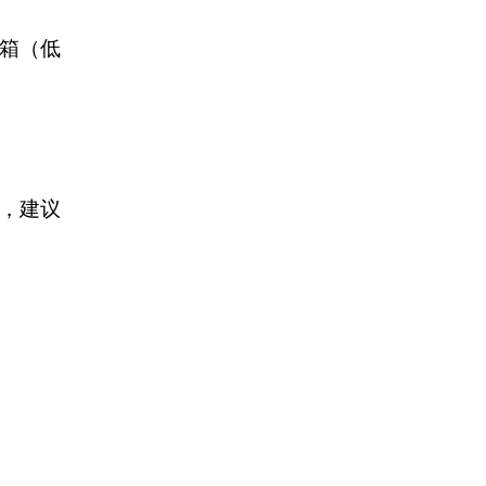
冰箱（低
效，建议