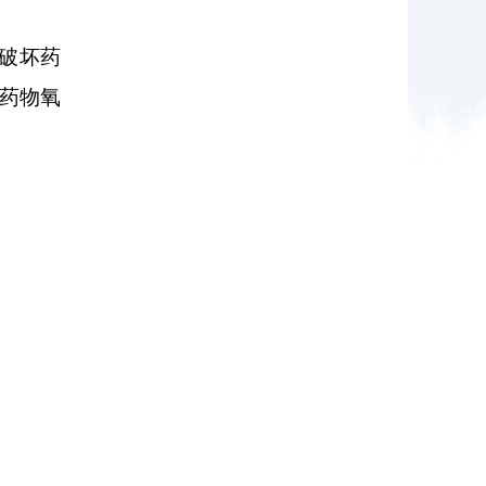
破坏药
速药物氧